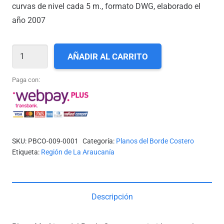
curvas de nivel cada 5 m., formato DWG, elaborado el
año 2007
IX-
AÑADIR AL CARRITO
01_REDUCCIÓN
CASA
Paga con:
DE
PIEDRA
A
REDUCCIÓN
SKU:
PBCO-009-0001
Categoría:
Planos del Borde Costero
YUPEHUE
Etiqueta:
Región de La Araucanía
cantidad
Descripción