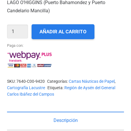
LAGO O’HIGGINS (Puerto Bahamondez y Puerto
Candelario Mancilla)
CARTA
AÑADIR AL CARRITO
SHOA
N°
Paga con:
9420
-
LAGO
O'HIGGINS
SKU:
7640-C00-9420
Categorías:
Cartas Náuticas de Papel
,
*
Cartografía Lacustre
Etiqueta:
Región de Aysén del General
cantidad
Carlos Ibáñez del Campos
Descripción