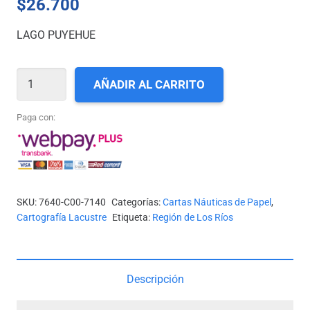
$
26.700
LAGO PUYEHUE
CARTA
AÑADIR AL CARRITO
SHOA
N°
Paga con:
7140
-
LAGO
PUYEHUE
SKU:
7640-C00-7140
Categorías:
Cartas Náuticas de Papel
,
*
Cartografía Lacustre
Etiqueta:
Región de Los Ríos
cantidad
Descripción