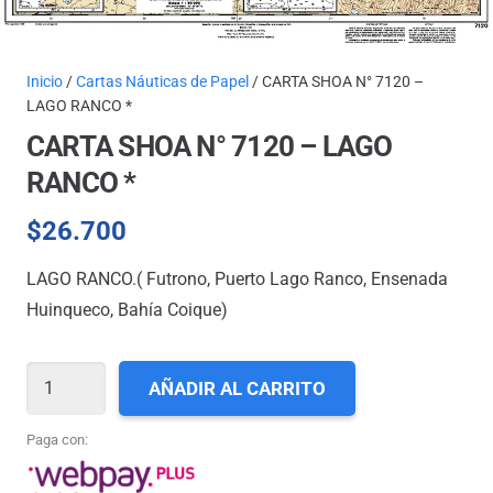
Inicio
/
Cartas Náuticas de Papel
/ CARTA SHOA N° 7120 –
LAGO RANCO *
CARTA SHOA N° 7120 – LAGO
RANCO *
$
26.700
LAGO RANCO.( Futrono, Puerto Lago Ranco, Ensenada
Huinqueco, Bahía Coique)
CARTA
AÑADIR AL CARRITO
SHOA
N°
Paga con:
7120