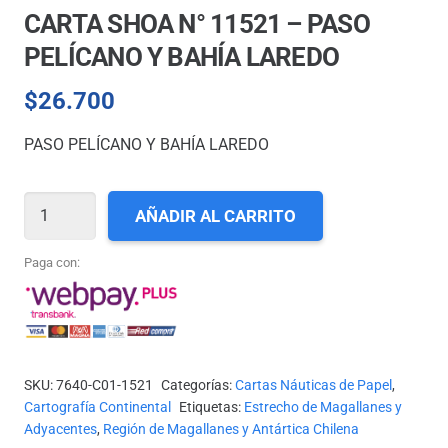
CARTA SHOA N° 11521 – PASO
PELÍCANO Y BAHÍA LAREDO
$
26.700
PASO PELÍCANO Y BAHÍA LAREDO
CARTA
AÑADIR AL CARRITO
SHOA
N°
Paga con:
11521
-
PASO
PELÍCANO
SKU:
7640-C01-1521
Categorías:
Cartas Náuticas de Papel
,
Y
Cartografía Continental
Etiquetas:
Estrecho de Magallanes y
BAHÍA
Adyacentes
,
Región de Magallanes y Antártica Chilena