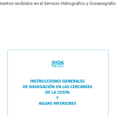
mentos recibidos en el Servicio Hidrográfico y Oceanográfi
de
Penas
hasta
la
Boca
Occidental
del
Estrecho
de
Magallanes
cantidad