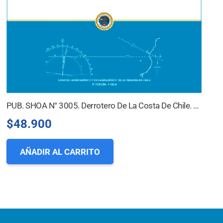
PUB. SHOA N° 3005. Derrotero De La Costa De Chile. Volumen V. Tierra Del Fuego Y Canales E Islas Adyacentes
$
48.900
AÑADIR AL CARRITO