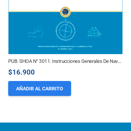
PUB. SHOA N° 3011. Instrucciones Generales De Navegación En Las Cercanías De La Costa Y Aguas Interiores
$
16.900
AÑADIR AL CARRITO