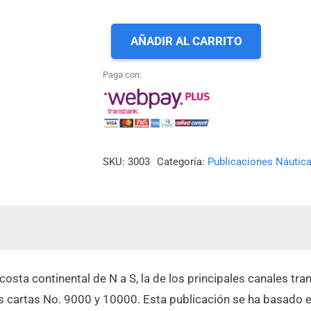
AÑADIR AL CARRITO
PUB.
SHOA
Paga con:
N°
3003.
Derrotero
de
SKU:
3003
Categoría:
Publicaciones Náutica
la
Costa
de
Chile.
Volumen
 costa continental de N a S, la de los principales canales tr
III.
s cartas No. 9000 y 10000. Esta publicación se ha basado en
Golfo