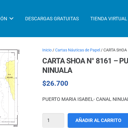
IÓN
DESCARGAS GRATUITAS
TIENDA VIRTUAL
Inicio
/
Cartas Náuticas de Papel
/ CARTA SHOA 
CARTA SHOA N° 8161 – P
NINUALA
$
26.700
PUERTO MARIA ISABEL- CANAL NINUA
CARTA
AÑADIR AL CARRITO
SHOA