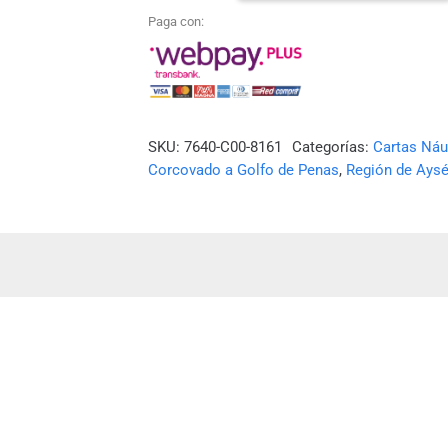
N°
Paga con:
8161
-
PUERTO
MARIA
SKU:
7640-C00-8161
Categorías:
Cartas Náu
Corcovado a Golfo de Penas
,
Región de Aysé
ISABEL-
CANAL
NINUALA
cantidad