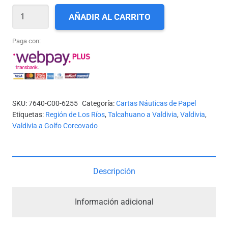
CARTA
AÑADIR AL CARRITO
SHOA
N°
Paga con:
6255
-
RÍO
CRUCES,
SKU:
7640-C00-6255
Categoría:
Cartas Náuticas de Papel
BANCO
Etiquetas:
Región de Los Ríos
,
Talcahuano a Valdivia
,
Valdivia
,
DE
Valdivia a Golfo Corcovado
LOS
MARINOS
A
Descripción
ISLA
MEDIA
Información adicional
LUNA
*