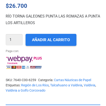
$
26.700
RÍO TORNA GALEONES PUNTA LAS ROMAZAS A PUNTA
LOS ARTILLEROS
CARTA
AÑADIR AL CARRITO
SHOA
N°
Paga con:
6259
-
RÍO
TORNA
SKU:
7640-C00-6259
Categoría:
Cartas Náuticas de Papel
GALEONES
Etiquetas:
Región de Los Ríos
,
Talcahuano a Valdivia
,
Valdivia
,
-
Valdivia a Golfo Corcovado
PUNTA
LAS