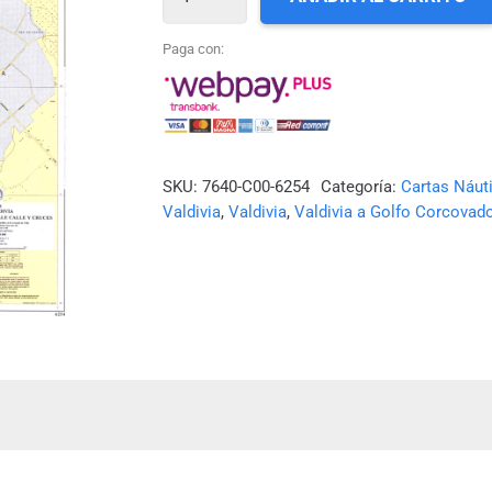
SHOA
N°
Paga con:
6254
-
RÍO
VALDIVIA
SKU:
7640-C00-6254
Categoría:
Cartas Náut
Valdivia
,
Valdivia
,
Valdivia a Golfo Corcovad
ACCESO
A
LOS
RÍOS
CALLE
CALLE
Y
CRUCES
cantidad