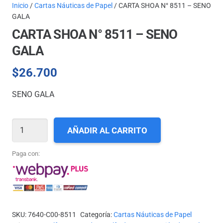
Inicio
/
Cartas Náuticas de Papel
/ CARTA SHOA N° 8511 – SENO
GALA
CARTA SHOA N° 8511 – SENO
GALA
$
26.700
SENO GALA
CARTA
AÑADIR AL CARRITO
SHOA
N°
Paga con:
8511
-
SENO
GALA
SKU:
7640-C00-8511
Categoría:
Cartas Náuticas de Papel
cantidad