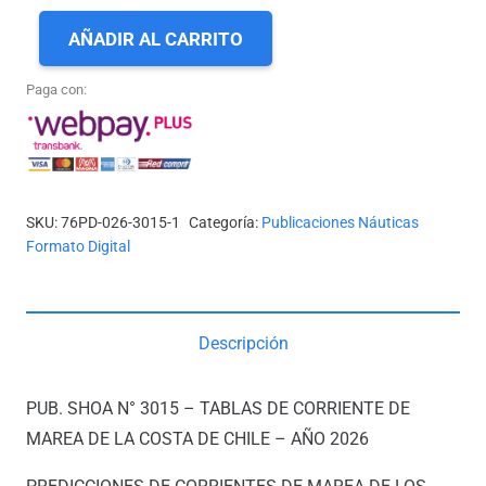
AÑADIR AL CARRITO
PUB.
SHOA
Paga con:
N°
3015.
Tablas
de
SKU:
76PD-026-3015-1
Categoría:
Publicaciones Náuticas
Corriente
Formato Digital
de
Marea
de
Descripción
la
Costa
PUB. SHOA N° 3015 – TABLAS DE CORRIENTE DE
de
MAREA DE LA COSTA DE CHILE – AÑO 2026
Chile
2026