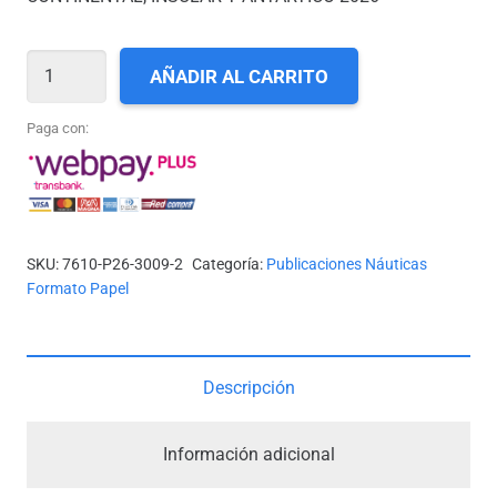
PUB.
AÑADIR AL CARRITO
SHOA
3009
Paga con:
TABLAS
DE
MAREA
DE
SKU:
7610-P26-3009-2
Categoría:
Publicaciones Náuticas
LA
Formato Papel
COSTA
DE
CHILE
Descripción
CONTINENTAL,
INSULAR
Información adicional
Y