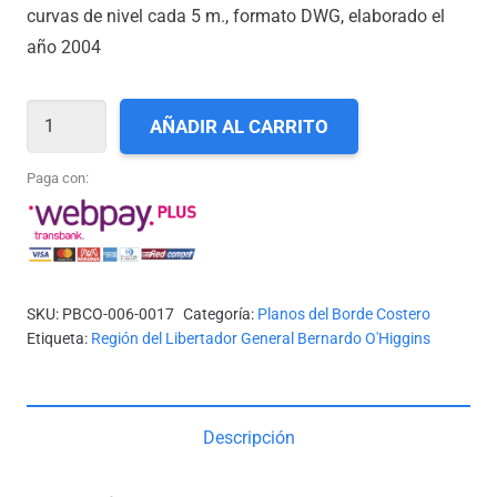
curvas de nivel cada 5 m., formato DWG, elaborado el
año 2004
VI-
AÑADIR AL CARRITO
17_ENSENADA
LAS
Paga con:
CRUCES
A
PLAYA
LAS
SKU:
PBCO-006-0017
Categoría:
Planos del Borde Costero
TRANCAS
Etiqueta:
Región del Libertador General Bernardo O'Higgins
cantidad
Descripción