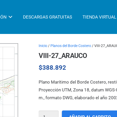
IÓN
DESCARGAS GRATUITAS
TIENDA VIRTUAL
Inicio
/
Planos del Borde Costero
/ VIII-27_ARA
VIII-27_ARAUCO
$
388.892
Plano Marítimo del Borde Costero, resti
Proyección UTM, Zona 18, datum WGS-84,
m., formato DWG, elaborado el año 200
VIII-