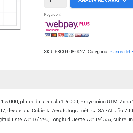
AÑADIR AL CARRITO
27_ARAUCO
cantidad
Paga con:
SKU:
PBCO-008-0027
Categoría:
Planos del 
a 1:5.000, ploteado a escala 1:5.000, Proyección UTM, Zona 
002, desde una Cubierta Aerofotogramétrica SAGAL año 200
ngitud Este 73° 16′ 29», Longitud Oeste 73° 19′ 55», cubre u