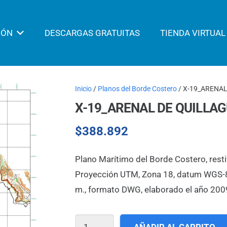
IÓN
DESCARGAS GRATUITAS
TIENDA VIRTUAL
Inicio
/
Planos del Borde Costero
/ X-19_ARENA
X-19_ARENAL DE QUILLA
$
388.892
Plano Marítimo del Borde Costero, resti
Proyección UTM, Zona 18, datum WGS-84,
m., formato DWG, elaborado el año 200
X-