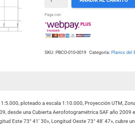
AÑADIR AL CARRITO
19_ARENAL
DE
Paga con:
QUILLAGUA
A
CHAUCHAN
cantidad
SKU:
PBCO-010-0019
Categoría:
Planos del 
a 1:5.000, ploteado a escala 1:10.000, Proyección UTM, Zona
009, desde una Cubierta Aerofotogramétrica SAF año 2009 e
ngitud Este 73° 41′ 30», Longitud Oeste 73° 48′ 47», cubre u