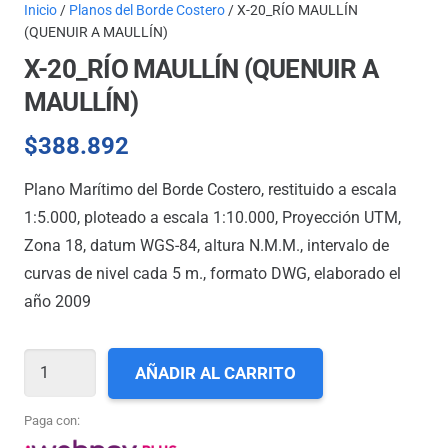
Inicio
/
Planos del Borde Costero
/ X-20_RÍO MAULLÍN
(QUENUIR A MAULLÍN)
X-20_RÍO MAULLÍN (QUENUIR A
MAULLÍN)
$
388.892
Plano Marítimo del Borde Costero, restituido a escala
1:5.000, ploteado a escala 1:10.000, Proyección UTM,
Zona 18, datum WGS-84, altura N.M.M., intervalo de
curvas de nivel cada 5 m., formato DWG, elaborado el
año 2009
X-
AÑADIR AL CARRITO
20_RÍO
MAULLÍN
Paga con:
(QUENUIR