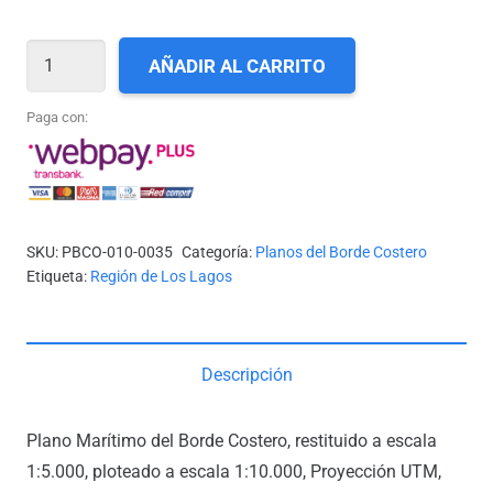
X-
AÑADIR AL CARRITO
35_PARGUA
Y
Paga con:
CHACAO
cantidad
SKU:
PBCO-010-0035
Categoría:
Planos del Borde Costero
Etiqueta:
Región de Los Lagos
Descripción
Plano Marítimo del Borde Costero, restituido a escala
1:5.000, ploteado a escala 1:10.000, Proyección UTM,