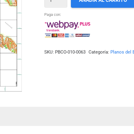
AÑADIR AL CARRITO
63_QUEMCHI
cantidad
Paga con:
SKU:
PBCO-010-0063
Categoría:
Planos del 