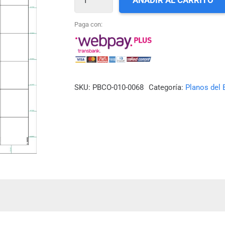
AÑADIR AL CARRITO
68_ESTE
DE
Paga con:
ISLA
BUTACHAUQUES
cantidad
SKU:
PBCO-010-0068
Categoría:
Planos del 