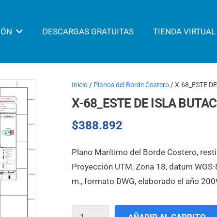
IÓN
DESCARGAS GRATUITAS
TIENDA VIRTUAL
Inicio
/
Planos del Borde Costero
/ X-68_ESTE D
X-68_ESTE DE ISLA BUT
$
388.892
Plano Marítimo del Borde Costero, resti
Proyección UTM, Zona 18, datum WGS-84,
m., formato DWG, elaborado el año 200
X-