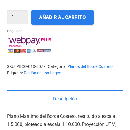
X-
AÑADIR AL CARRITO
77_CANAL
LEMUY
Paga con:
cantidad
SKU:
PBCO-010-0077
Categoría:
Planos del Borde Costero
Etiqueta:
Región de Los Lagos
Descripción
Plano Marítimo del Borde Costero, restituido a escala
1:5.000, ploteado a escala 1:10.000, Proyección UTM,