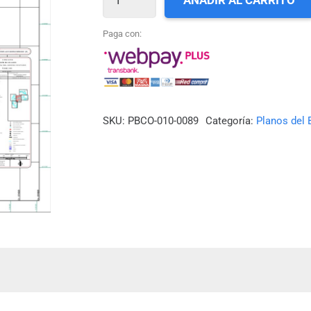
AÑADIR AL CARRITO
89_QUELLÓN
cantidad
Paga con:
SKU:
PBCO-010-0089
Categoría:
Planos del 