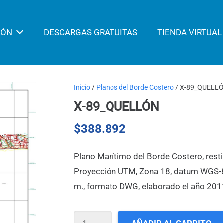
IÓN
DESCARGAS GRATUITAS
TIENDA VIRTUAL
Inicio
/
Planos del Borde Costero
/ X-89_QUELL
X-89_QUELLÓN
$
388.892
Plano Marítimo del Borde Costero, resti
Proyección UTM, Zona 18, datum WGS-84,
m., formato DWG, elaborado el año 201
X-