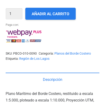
X-
AÑADIR AL CARRITO
90_ESTERO
YALDAD
Paga con:
cantidad
SKU:
PBCO-010-0090
Categoría:
Planos del Borde Costero
Etiqueta:
Región de Los Lagos
Descripción
Plano Marítimo del Borde Costero, restituido a escala
1:5.000, ploteado a escala 1:10.000, Proyección UTM,