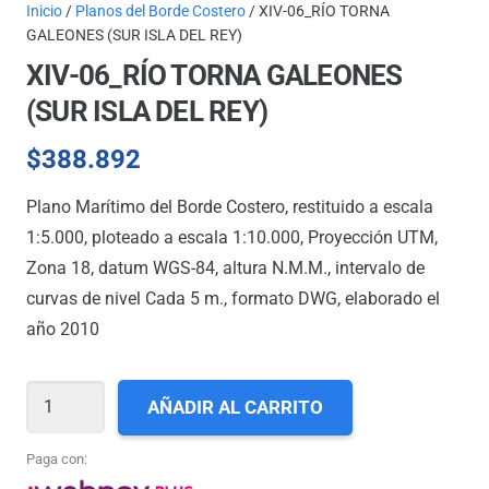
Inicio
/
Planos del Borde Costero
/ XIV-06_RÍO TORNA
GALEONES (SUR ISLA DEL REY)
XIV-06_RÍO TORNA GALEONES
(SUR ISLA DEL REY)
$
388.892
Plano Marítimo del Borde Costero, restituido a escala
1:5.000, ploteado a escala 1:10.000, Proyección UTM,
Zona 18, datum WGS-84, altura N.M.M., intervalo de
curvas de nivel Cada 5 m., formato DWG, elaborado el
año 2010
XIV-
AÑADIR AL CARRITO
06_RÍO
TORNA
Paga con:
GALEONES