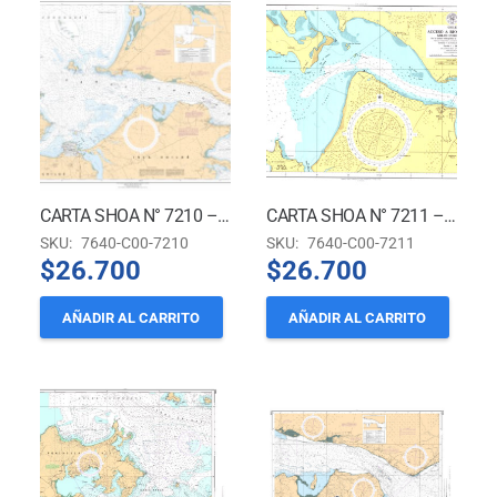
CARTA SHOA N° 7210 – CANAL CHACAO *
CARTA SHOA N° 7211 – ACCESO A RÍO MAULLÍN – GOLFO CORONADOS
SKU:
7640-C00-7210
SKU:
7640-C00-7211
$
26.700
$
26.700
AÑADIR AL CARRITO
AÑADIR AL CARRITO