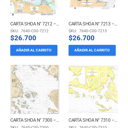
CARTA SHOA N° 7212 – BAHÍA ANCUD *
CARTA SHOA N° 7213 – CANAL CHACAO – DESDE PUNTA LENQUI A PUNTA TRES CRUCES *
SKU:
7640-C00-7212
SKU:
7640-C00-7213
$
26.700
$
26.700
AÑADIR AL CARRITO
AÑADIR AL CARRITO
CARTA SHOA N° 7300 – GOLFO DE ANCUD – ISLA PULUQUI A ISLA QUINCHAO *
CARTA SHOA N° 7310 – CANAL CALBUCO – PASO GUAR A GOLFO DE ANCUD *
SKU:
7640-C00-7300
SKU:
7640-C00-7310