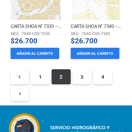
CARTA SHOA N° 7330 – ESTERO RELONCAVI *
CARTA SHOA N° 7340 – GOLFO DE ANCUD – CANALES LLANCAHUE, HORNOPIRÉN, CHOLGO Y ESTERO COMAU *
SKU:
7640-C00-7330
SKU:
7640-C00-7340
$
26.700
$
26.700
AÑADIR AL CARRITO
AÑADIR AL CARRITO
1
2
3
4