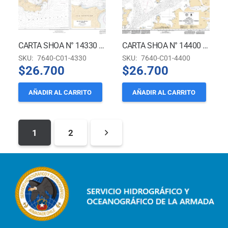
CARTA SHOA N° 14330 – TERRITORIO ANTÁRTICO CHILENO – ISLAS SHETLAND DEL SUR – ISLA DECEPCIÓN Y CALETA BALLENEROS
CARTA SHOA N° 14400 (INT 9155) – ANTÁRTICA – ESTRECHO BRANSFIELD – RADA COVADONGA A ISLA TRINIDAD
SKU:
7640-C01-4330
SKU:
7640-C01-4400
$
26.700
$
26.700
AÑADIR AL CARRITO
AÑADIR AL CARRITO
1
2