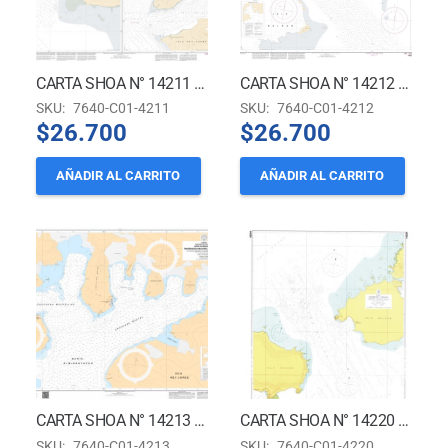
CARTA SHOA N° 14211 (INT 9123) – ANTÁRTICA – ISLAS SHETLAND DEL SUR – CALETAS EN BAHÍA FILDES
CARTA SHOA N° 14212 (INT 9124) – ANTÁRTICA – ISLA SHETLAND DEL SUR – BAHÍA FILDES
SKU:
7640-C01-4211
SKU:
7640-C01-4212
$
26.700
$
26.700
AÑADIR AL CARRITO
AÑADIR AL CARRITO
CARTA SHOA N° 14213 – ENSENADAS MACKELLAR Y MARTEL
CARTA SHOA N° 14220 – TERRITORIO ANTÁRTICO CHILENO – ISLAS SHETLAND DEL SUR – ESTRECHO NELSON
SKU:
7640-C01-4213
SKU:
7640-C01-4220