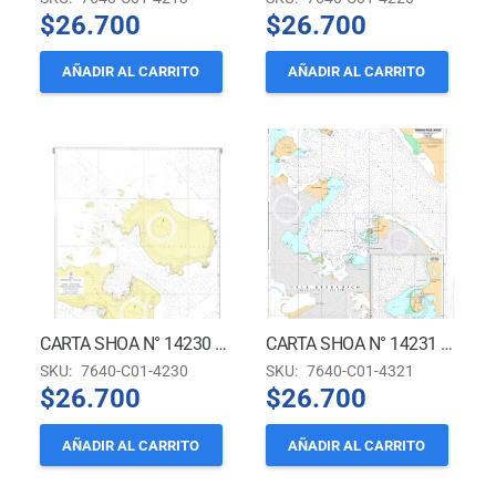
$
26.700
$
26.700
AÑADIR AL CARRITO
AÑADIR AL CARRITO
CARTA SHOA N° 14230 – ESTRECHO INGLÉS Y PASO LAUTARO- TERRITORIO ANTÁRTICO CHILENO
CARTA SHOA N° 14231 (INT 9122) ISLA GREENWICH – BAHÍA CHILE, PUERTO SOBERANÍA, ENSENADAS ROJAS E IQUIQUE*
SKU:
7640-C01-4230
SKU:
7640-C01-4321
$
26.700
$
26.700
AÑADIR AL CARRITO
AÑADIR AL CARRITO