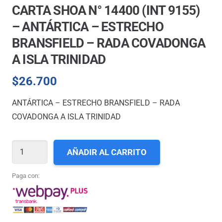
CARTA SHOA N° 14400 (INT 9155)
– ANTÁRTICA – ESTRECHO
BRANSFIELD – RADA COVADONGA
A ISLA TRINIDAD
$
26.700
ANTÁRTICA – ESTRECHO BRANSFIELD – RADA
COVADONGA A ISLA TRINIDAD
CARTA
AÑADIR AL CARRITO
SHOA
N°
Paga con:
14400
(INT
9155)