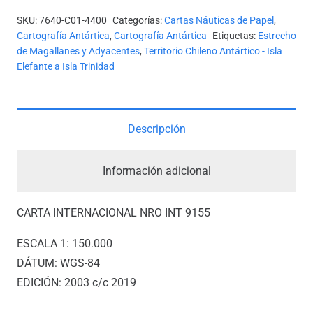
-
SKU:
7640-C01-4400
Categorías:
Cartas Náuticas de Papel
,
ANTÁRTICA
Cartografía Antártica
,
Cartografía Antártica
Etiquetas:
Estrecho
-
de Magallanes y Adyacentes
,
Territorio Chileno Antártico - Isla
Elefante a Isla Trinidad
ESTRECHO
BRANSFIELD
-
RADA
Descripción
COVADONGA
A
Información adicional
ISLA
TRINIDAD
CARTA INTERNACIONAL NRO INT 9155
cantidad
ESCALA 1: 150.000
DÁTUM: WGS-84
EDICIÓN: 2003 c/c 2019