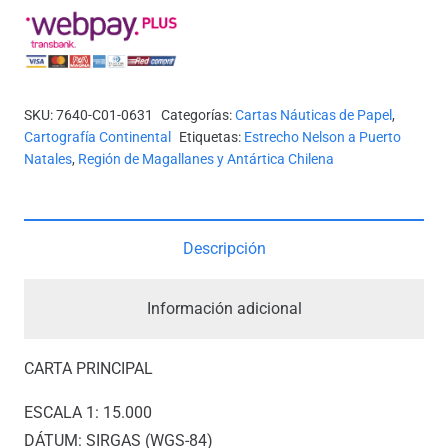
10631
-
ACCESO
NORTE
SKU:
7640-C01-0631
Categorías:
Cartas Náuticas de Papel
,
A
Cartografía Continental
Etiquetas:
Estrecho Nelson a Puerto
CANAL
Natales
,
Región de Magallanes y Antártica Chilena
SANTA
MARÍA
Y
Descripción
ANGOSTURA
WHITE
Información adicional
*
cantidad
CARTA PRINCIPAL
ESCALA 1: 15.000
DÁTUM: SIRGAS (WGS-84)