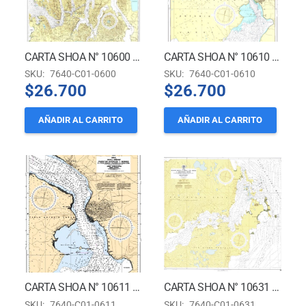
CARTA SHOA N° 10600 – CANAL UNIÓN A PUERTO NATALES *
CARTA SHOA N° 10610 – CANAL SEÑORET, ESTERO EBERHARDT Y ÚLTIMA ESPERANZA *
SKU:
7640-C01-0600
SKU:
7640-C01-0610
$
26.700
$
26.700
AÑADIR AL CARRITO
AÑADIR AL CARRITO
CARTA SHOA N° 10611 – CANAL SEÑORET PUERTO NATALES Y BORIES *
CARTA SHOA N° 10631 – ACCESO NORTE A CANAL SANTA MARÍA Y ANGOSTURA WHITE *
SKU:
7640-C01-0611
SKU:
7640-C01-0631