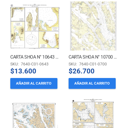
CARTA SHOA N° 10643 – CROQUIS DE PUERTOS EN SENO ÚLTIMA ESPERANZA
CARTA SHOA N° 10700 – CANAL SARMIENTO, ESTRECHO COLLINGWOOD Y CANAL SMYTH *
SKU:
7640-C01-0643
SKU:
7640-C01-0700
$
13.600
$
26.700
AÑADIR AL CARRITO
AÑADIR AL CARRITO