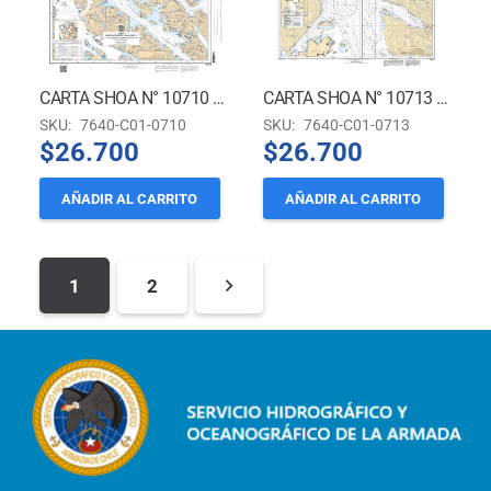
CARTA SHOA N° 10710 – BRAZO NORWESTE CANAL SMYTH *
CARTA SHOA N° 10713 – FONDEADEROS EN EL CANAL SARMIENTO Y ESTRECHO COLLINGWOOD *
SKU:
7640-C01-0710
SKU:
7640-C01-0713
$
26.700
$
26.700
AÑADIR AL CARRITO
AÑADIR AL CARRITO
1
2