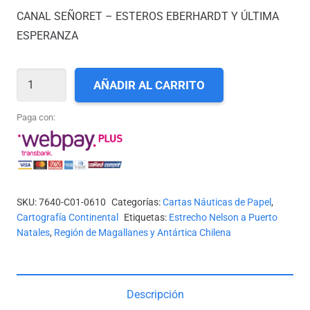
CANAL SEÑORET – ESTEROS EBERHARDT Y ÚLTIMA
ESPERANZA
CARTA
AÑADIR AL CARRITO
SHOA
N°
Paga con:
10610
-
CANAL
SEÑORET,
SKU:
7640-C01-0610
Categorías:
Cartas Náuticas de Papel
,
ESTERO
Cartografía Continental
Etiquetas:
Estrecho Nelson a Puerto
EBERHARDT
Natales
,
Región de Magallanes y Antártica Chilena
Y
ÚLTIMA
ESPERANZA
Descripción
*