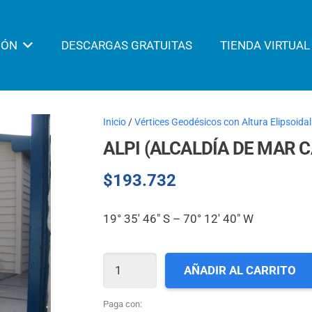
IÓN
DESCARGAS GRATUITAS
TIENDA VIRTUAL
Inicio
/
Vértices Geodésicos con Altura Elipsoidal
ALPI (ALCALDÍA DE MAR 
$
193.732
19° 35′ 46″ S – 70° 12′ 40″ W
ALPI
AÑADIR AL CARRITO
(ALCALDÍA
DE
Paga con: