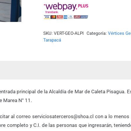
MAR
CALETA
PISAGUA)
cantidad
SKU:
VERT-GEO-ALPI
Categoría:
Vértices Ge
Tarapacá
la entrada principal de la Alcaldía de Mar de Caleta Pisag
e Marea N° 11.
icitar al correo serviciosaterceros@shoa.cl con a lo menos 3
mbre completo y C.I. de las personas que ingresarán, tenien