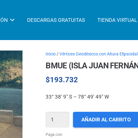
IÓN
DESCARGAS GRATUITAS
TIENDA VIRTUAL
Inicio
/
Vértices Geodésicos con Altura Elipsoidal
BMUE (ISLA JUAN FERNÁ
$
193.732
33° 38′ 9″ S – 78° 49′ 49″ W
BMUE
AÑADIR AL CARRITO
(ISLA
JUAN
Paga con: