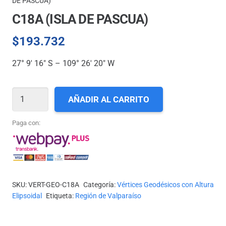
DE PASCUA)
C18A (ISLA DE PASCUA)
$
193.732
27° 9′ 16″ S – 109° 26′ 20″ W
C18A
AÑADIR AL CARRITO
(ISLA
DE
Paga con:
PASCUA)
cantidad
SKU:
VERT-GEO-C18A
Categoría:
Vértices Geodésicos con Altura
Elipsoidal
Etiqueta:
Región de Valparaíso