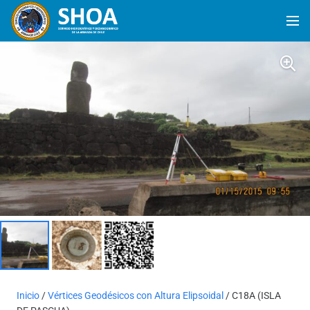
Inicio
/
Vértices Geodésicos con Altura Elipsoidal
/ C18A (ISLA