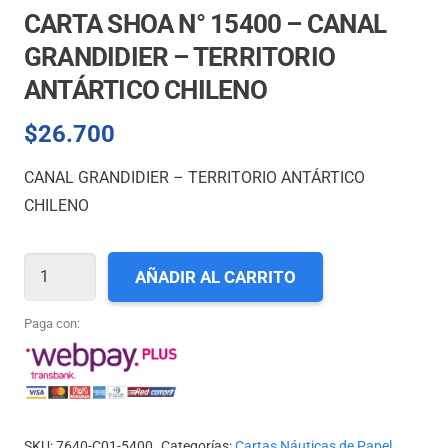
CARTA SHOA N° 15400 – CANAL
GRANDIDIER – TERRITORIO
ANTÁRTICO CHILENO
$
26.700
CANAL GRANDIDIER – TERRITORIO ANTÁRTICO
CHILENO
CARTA
AÑADIR AL CARRITO
SHOA
N°
Paga con:
15400
-
CANAL
GRANDIDIER
SKU:
7640-C01-5400
Categorías:
Cartas Náuticas de Papel
,