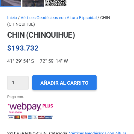
Inicio
/
Vértices Geodésicos con Altura Elipsoidal
/ CHIN
(CHINQUIHUE)
CHIN (CHINQUIHUE)
$
193.732
41° 29′ 54″ S – 72° 59′ 14″ W
CHIN
AÑADIR AL CARRITO
(CHINQUIHUE)
cantidad
Paga con:
SKU:
VERT-GEO-CHIN
Categoría:
Vértices Geodésicos con Altura