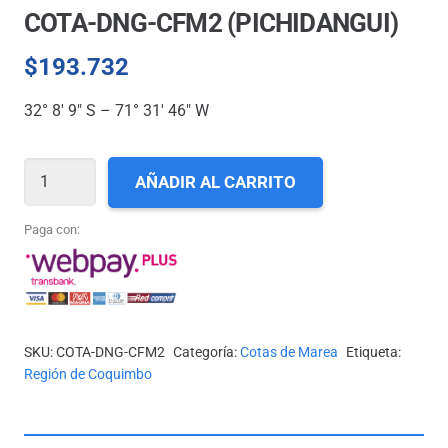
COTA-DNG-CFM2 (PICHIDANGUI)
$
193.732
32° 8′ 9″ S – 71° 31′ 46″ W
COTA-
AÑADIR AL CARRITO
DNG-
CFM2
Paga con:
(PICHIDANGUI)
cantidad
SKU:
COTA-DNG-CFM2
Categoría:
Cotas de Marea
Etiqueta:
Región de Coquimbo