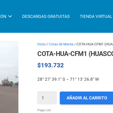
IÓN
DESCARGAS GRATUITAS
TIENDA VIRTUAL
Inicio
/
Cotas de Marea
/ COTA-HUA-CFM1 (HU
COTA-HUA-CFM1 (HUASC
$
193.732
28° 27′ 39.1″ S – 71° 13′ 26.8″ W
COTA-
AÑADIR AL CARRITO
HUA-
CFM1
Paga con: