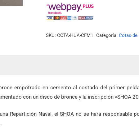
(HUASCO)
cantidad
SKU:
COTA-HUA-CFM1
Categoría:
Cotas de
roce empotrado en cemento al costado del primer peldañ
umentado con un disco de bronce y la inscripción «SHOA 2
e una Repartición Naval, el SHOA no se hará responsable p
.