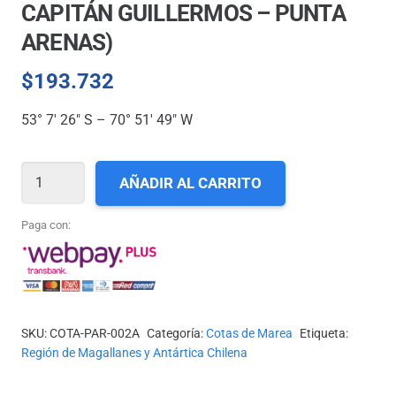
CAPITÁN GUILLERMOS – PUNTA
ARENAS)
$
193.732
53° 7′ 26″ S – 70° 51′ 49″ W
COTA-
AÑADIR AL CARRITO
PAR-
002A
Paga con:
(MUELLE
CAPITÁN
GUILLERMOS
-
SKU:
COTA-PAR-002A
Categoría:
Cotas de Marea
Etiqueta:
PUNTA
Región de Magallanes y Antártica Chilena
ARENAS)
cantidad