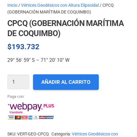
Inicio
/
Vértices Geodésicos con Altura Elipsoidal
/ CPCQ
(GOBERNACIÓN MARÍTIMA DE COQUIMBO)
CPCQ (GOBERNACIÓN MARÍTIMA
DE COQUIMBO)
$
193.732
29° 56′ 59″ S – 71° 20′ 10″ W
CPCQ
AÑADIR AL CARRITO
(GOBERNACIÓN
MARÍTIMA
Paga con:
DE
COQUIMBO)
cantidad
SKU:
VERT-GEO-CPCQ
Categoría:
Vértices Geodésicos con