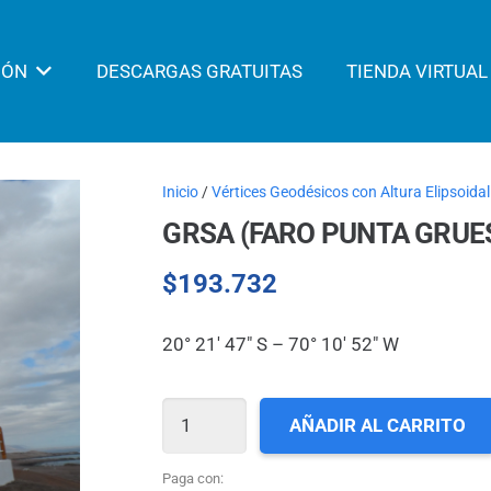
IÓN
DESCARGAS GRATUITAS
TIENDA VIRTUAL
Inicio
/
Vértices Geodésicos con Altura Elipsoidal
GRSA (FARO PUNTA GRUE
$
193.732
20° 21′ 47″ S – 70° 10′ 52″ W
GRSA
AÑADIR AL CARRITO
(FARO
PUNTA
Paga con: