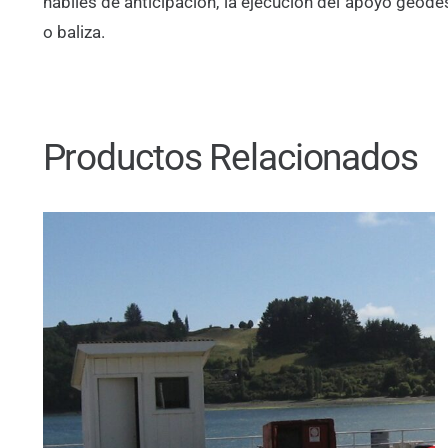
hábiles de anticipación, la ejecución del apoyo geodés
o baliza.
Productos Relacionados