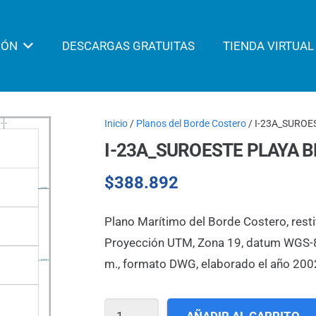
IÓN
DESCARGAS GRATUITAS
TIENDA VIRTUAL
Inicio
/
Planos del Borde Costero
/ I-23A_SURO
I-23A_SUROESTE PLAYA 
$
388.892
Plano Marítimo del Borde Costero, resti
Proyección UTM, Zona 19, datum WGS-84,
m., formato DWG, elaborado el año 200
I-