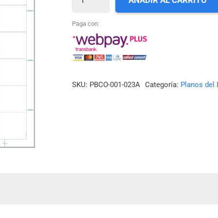
AÑADIR AL CARRITO
23A_SUROESTE
PLAYA
Paga con:
BLANCA
cantidad
SKU:
PBCO-001-023A
Categoría:
Planos del