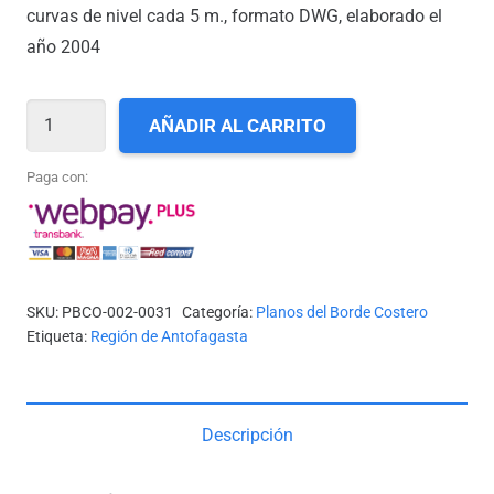
curvas de nivel cada 5 m., formato DWG, elaborado el
año 2004
II-
AÑADIR AL CARRITO
31_COSTA
NORTE
Paga con:
RADA
DE
ANTOFAGASTA
cantidad
SKU:
PBCO-002-0031
Categoría:
Planos del Borde Costero
Etiqueta:
Región de Antofagasta
Descripción