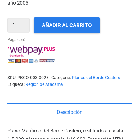
año 2005
III-
AÑADIR AL CARRITO
28_CALETA
PUNTA
Paga con:
DE
LOBOS
cantidad
SKU:
PBCO-003-0028
Categoría:
Planos del Borde Costero
Etiqueta:
Región de Atacama
Descripción
Plano Marítimo del Borde Costero, restituido a escala