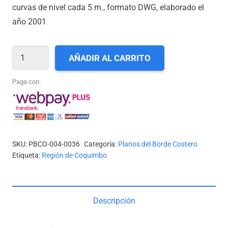
curvas de nivel cada 5 m., formato DWG, elaborado el
año 2001
IV-
AÑADIR AL CARRITO
036_CALETA
AÑAÑUCA
Paga con:
A
PUNTA
LENGUA
DE
SKU:
PBCO-004-0036
Categoría:
Planos del Borde Costero
VACA
Etiqueta:
Región de Coquimbo
cantidad
Descripción