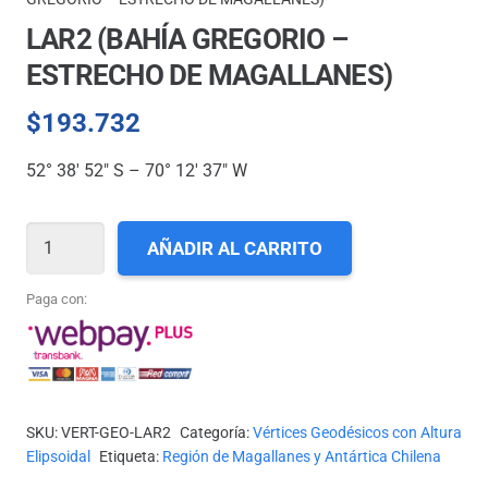
LAR2 (BAHÍA GREGORIO –
ESTRECHO DE MAGALLANES)
$
193.732
52° 38′ 52″ S – 70° 12′ 37″ W
LAR2
AÑADIR AL CARRITO
(BAHÍA
GREGORIO
Paga con:
-
ESTRECHO
DE
MAGALLANES)
SKU:
VERT-GEO-LAR2
Categoría:
Vértices Geodésicos con Altura
cantidad
Elipsoidal
Etiqueta:
Región de Magallanes y Antártica Chilena