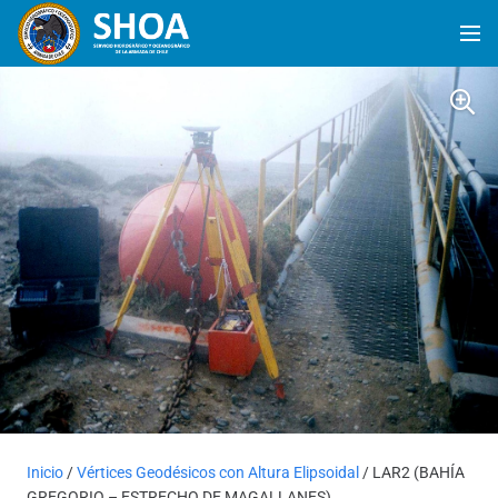
Inicio
/
Vértices Geodésicos con Altura Elipsoidal
/ LAR2 (BAHÍA
GREGORIO – ESTRECHO DE MAGALLANES)