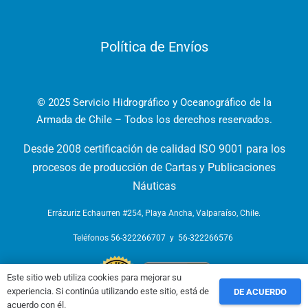
Política de Envíos
© 2025 Servicio Hidrográfico y Oceanográfico de la
Armada de Chile – Todos los derechos reservados.
Desde 2008 certificación de calidad ISO 9001 para los
procesos de producción de Cartas y Publicaciones
Náuticas
Errázuriz Echaurren #254, Playa Ancha, Valparaíso, Chile.
Teléfonos
56-322266707
y
56-322266576
Este sitio web utiliza cookies para mejorar su
experiencia. Si continúa utilizando este sitio, está de
DE ACUERDO
acuerdo con él.