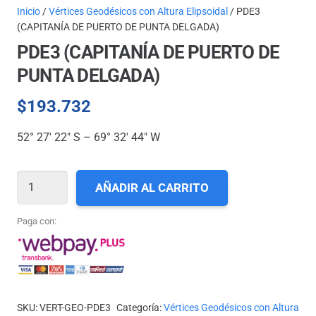
Inicio
/
Vértices Geodésicos con Altura Elipsoidal
/ PDE3
(CAPITANÍA DE PUERTO DE PUNTA DELGADA)
PDE3 (CAPITANÍA DE PUERTO DE
PUNTA DELGADA)
$
193.732
52° 27′ 22″ S – 69° 32′ 44″ W
PDE3
AÑADIR AL CARRITO
(CAPITANÍA
DE
Paga con:
PUERTO
DE
PUNTA
DELGADA)
SKU:
VERT-GEO-PDE3
Categoría:
Vértices Geodésicos con Altura