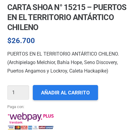
CARTA SHOA N° 15215 – PUERTOS
EN EL TERRITORIO ANTÁRTICO
CHILENO
$
26.700
PUERTOS EN EL TERRITORIO ANTÁRTICO CHILENO.
(Archipielago Melchior, Bahía Hope, Seno Discovery,
Puertos Angamos y Lockroy, Caleta Hackapike)
CARTA
AÑADIR AL CARRITO
SHOA
N°
Paga con:
15215
-
PUERTOS