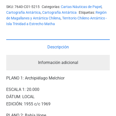
EN
SKU:
7640-C01-5215
Categorías:
Cartas Náuticas de Papel
,
EL
Cartografía Antártica
,
Cartografía Antártica
Etiquetas:
Región
TERRITORIO
de Magallanes y Antártica Chilena
,
Territorio Chileno Antártico -
Isla Trinidad a Estrecho Matha
ANTÁRTICO
CHILENO
cantidad
Descripción
Información adicional
PLANO 1: Archipiélago Melchior
ESCALA 1: 20.000
DÁTUM: LOCAL
EDICIÓN: 1955 c/c 1969
PLANO 2: Bahía Hope