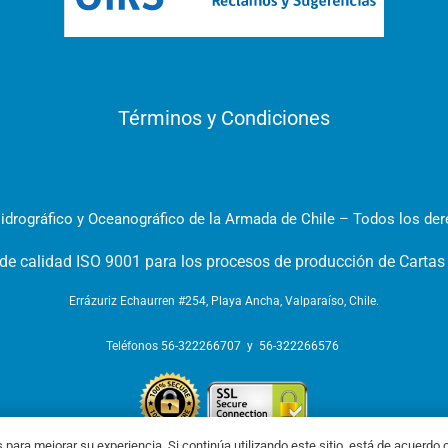
Términos y Condiciones
idrográfico y Oceanográfico de la Armada de Chile – Todos los de
 de calidad ISO 9001 para los procesos de producción de Cartas
Errázuriz Echaurren #254, Playa Ancha, Valparaíso, Chile.
Teléfonos
56-322266707
y
56-322266576
s para mejorar su experiencia. Si continúa utilizando este sitio, está de acuerdo c