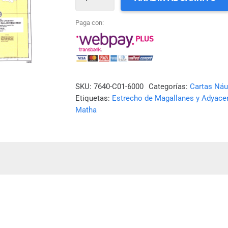
SHOA
N°
Paga con:
16000
-
TERRITORIO
ANTÁRTICO
SKU:
7640-C01-6000
Categorías:
Cartas Náu
Etiquetas:
Estrecho de Magallanes y Adyace
CHILENO
Matha
-
ESTRECHO
MATHA
A
ISLA
ROTHSCHILD
cantidad