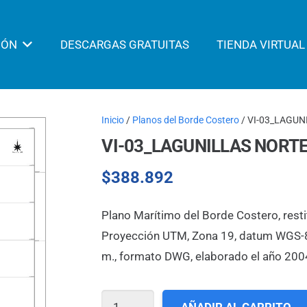
IÓN
DESCARGAS GRATUITAS
TIENDA VIRTUAL
Inicio
/
Planos del Borde Costero
/ VI-03_LAGUN
VI-03_LAGUNILLAS NORTE
$
388.892
Plano Marítimo del Borde Costero, resti
Proyección UTM, Zona 19, datum WGS-84,
m., formato DWG, elaborado el año 200
VI-