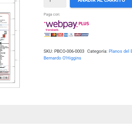
AÑADIR AL CARRITO
03_LAGUNILLAS
NORTE
Paga con:
A
LOS
ARCOS
cantidad
SKU:
PBCO-006-0003
Categoría:
Planos del 
Bernardo O'Higgins