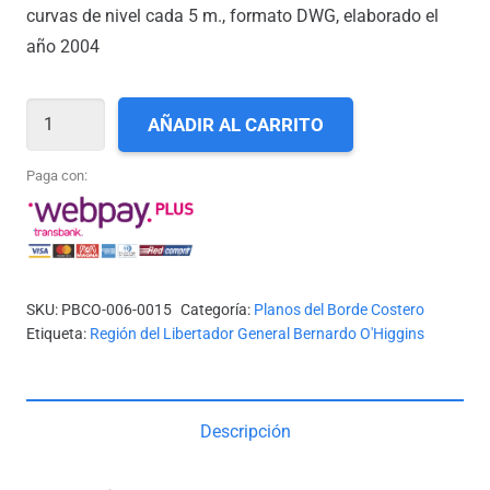
curvas de nivel cada 5 m., formato DWG, elaborado el
año 2004
VI-
AÑADIR AL CARRITO
15_RADA
DE
Paga con:
CAHUIL
A
PLAYA
EL
SKU:
PBCO-006-0015
Categoría:
Planos del Borde Costero
PANGAL
Etiqueta:
Región del Libertador General Bernardo O'Higgins
cantidad
Descripción